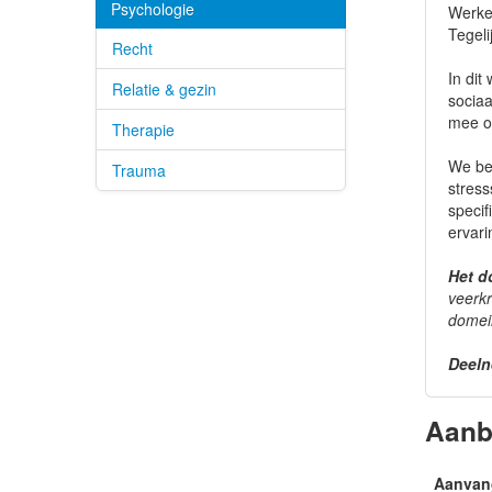
Psychologie
Werken
Tegeli
Recht
In dit
Relatie & gezin
sociaa
mee o
Therapie
We bes
Trauma
stress
specif
ervari
Het d
veerkr
domei
Deeln
Aan
Aanvan