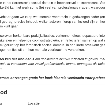
 in het (forensisch) sociaal domein is betekenisvol en interessant. Vee
jkertijd kan het werk soms (te) veel van professionals vragen, waardo
 webinar gaan we in op wat mentale veerkracht in gedwongen kader (en/o
l gedrag) precies inhoudt, welke factoren hierop van invloed zijn en ho
m kunt gaan.
preken herkenbare praktijksituaties, verkennen direct toepasbare inte
signalen en helpende copingstrategieën, en reflecteren samen op wat no
iek gericht op het forensisch sociaal domein. In een korte break-out g
ngen en tips uit om hun mentale veerkracht te versterken.
oel van het webinar is
om deelnemers nieuwe inzichten te geven, maa
acht te versterken voor zowel professionals, teams, managers als bel
n.
emers ontvangen gratis het boek
Mentale veerkracht voor profess
bod
g
Locatie