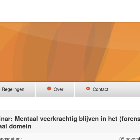
Regelingen
Over
Contact
nar: Mentaal veerkrachtig blijven in het (foren
aal domein
angsdatum:
05 novem