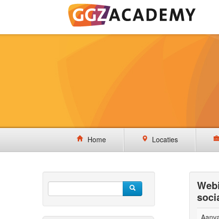
Home
Locaties
Webi
soci
Aanv