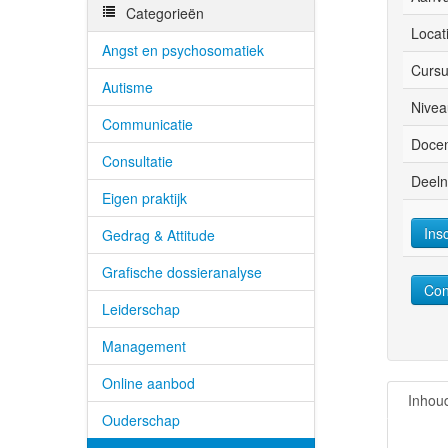
Categorieën
Locat
Angst en psychosomatiek
Cursu
Autisme
Nivea
Communicatie
Docen
Consultatie
Deeln
Eigen praktijk
Ins
Gedrag & Attitude
Grafische dossieranalyse
Con
Leiderschap
Management
Online aanbod
Inhou
Ouderschap