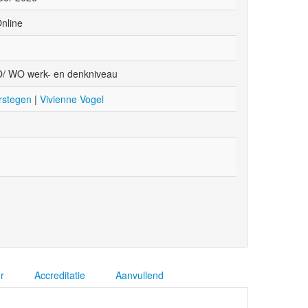
nline
/ WO werk- en denkniveau
rstegen
|
Vivienne Vogel
r
Accreditatie
Aanvullend