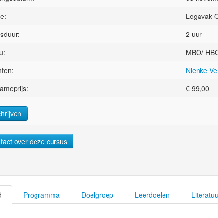
ie:
Logavak O
sduur:
2 uur
u:
MBO/ HBO
ten:
Nienke Ve
ameprijs:
€
99,00
chrijven
tact over deze cursus
d
Programma
Doelgroep
Leerdoelen
Literatuu