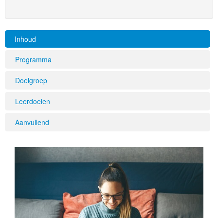
Inhoud
Programma
Doelgroep
Leerdoelen
Aanvullend