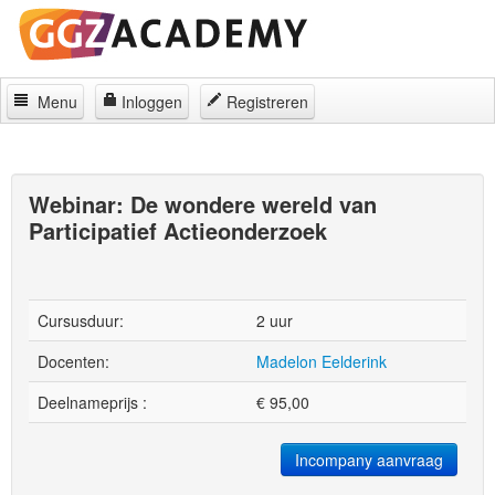
Menu
Inloggen
Registreren
Home
Locaties
Webinar: De wondere wereld van
Participatief Actieonderzoek
Regelingen
Over
Contact
Cursusduur:
2 uur
Docenten:
Madelon Eelderink
Deelnameprijs :
€
95,00
Incompany aanvraag